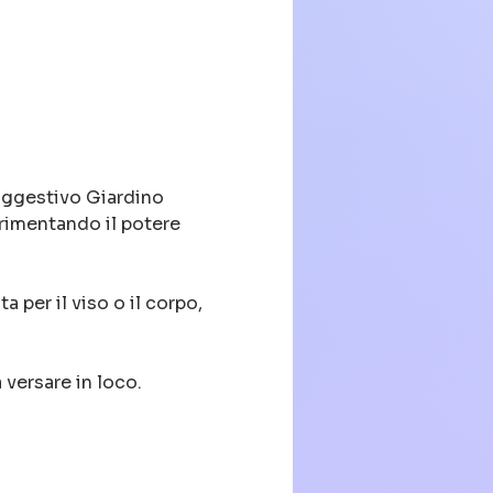
uggestivo Giardino 
erimentando il potere 
 per il viso o il corpo, 
 versare in loco.