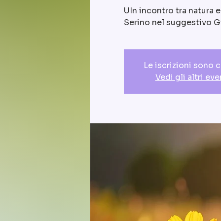
UIn incontro tra natura 
Serino nel suggestivo Gi
Le iscrizioni sono 
Vedi gli altri eve