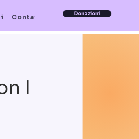
Donazioni
i
Contatti
on I